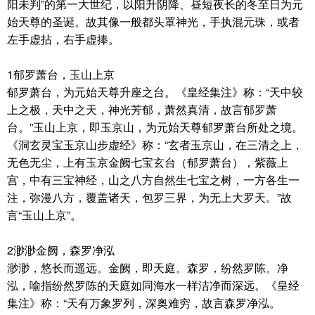
阳未判”的第一大世纪，以阳升阴降、昼短夜长的冬至日为元
始天尊的圣诞。故其像一般都头罩神光，手执混元珠，或者
左手虚拈，右手虚捧。
1郁罗萧台，玉山上京
郁罗萧台，为元始天尊升座之台。《皇经集注》称：“天中较
上之极，天中之天，神光芳郁，萧然真清，故言郁罗萧
台。”玉山上京，即玉京山，为元始天尊郁罗萧台所处之境。
《洞玄灵宝玉京山步虚经》称：“玄者玉京山，在三清之上，
无色无尘，上有玉京金阙七宝玄台（郁罗萧台），紫薇上
宫，中有三宝神经，山之八方自然生七宝之树，一方各生一
注，弥漫八方，覆盖诸天，包罗三界，为无上大罗天。”故
言“玉山上京”。
2渺渺金阙，森罗净泓
渺渺，悠长而遥远。金阙，即天庭。森罗，纷然罗陈。净
泓，喻指纷然罗陈的天庭如同海水一样洁净而深远。《皇经
集注》称：“天有万象罗列，深奥难穷，故言森罗净泓。