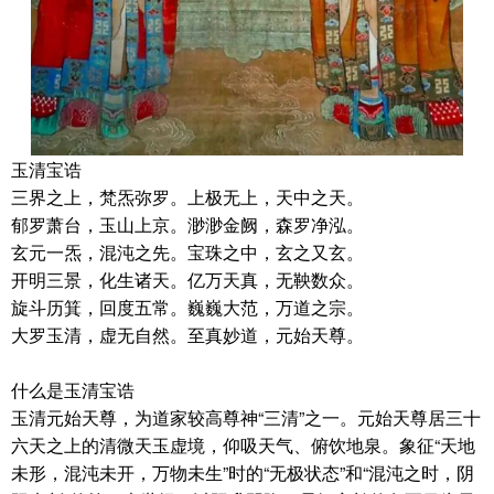
玉清宝诰
三界之上，梵炁弥罗。上极无上，天中之天。
郁罗萧台，玉山上京。渺渺金阙，森罗净泓。
玄元一炁，混沌之先。宝珠之中，玄之又玄。
开明三景，化生诸天。亿万天真，无鞅数众。
旋斗历箕，回度五常。巍巍大范，万道之宗。
大罗玉清，虚无自然。至真妙道，元始天尊。
什么是玉清宝诰
玉清元始天尊，为道家较高尊神“三清”之一。元始天尊居三十
六天之上的清微天玉虚境，仰吸天气、俯饮地泉。象征“天地
未形，混沌未开，万物未生”时的“无极状态”和“混沌之时，阴