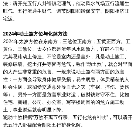
法：请开光五行八卦福镇宅理气，催动风水气场五行流通生
旺气、五行流通生财气，调节阴阳和谐保安宁、阴阳相济旺
宅运。
2024年动土煞方位与化煞方法
2024年太岁方位在东南方；三煞位正南方；五黄正西方。五
黄位、三煞位、太岁位都是流年风水凶煞方，宜静不宜动，
尤其忌讳动土修造。不管是室内还是室外，凡是动土施工、
装修破墙、挖土打井等皆有煞气，称作“动土煞”，就会对里面
的人产生非常重的危害。一般来说动土煞有两方面的危害
性：一方面会导致身体健康受损，易生病患，体质稍差的人
即会生病，或招受交通意外等血光之灾（车祸、摔伤、烫伤
等）。另外一方面是危害事业财运，破财钱财守不住。比如
住宅、商铺、公司、办公室、写字楼周围的凶煞方施工动
土，事业财运就会明显下降。
犯动土煞根据“万煞不离五行宗、五行化煞有神功”，可以请开
光五行八卦福配合阴阳五行护身化解。