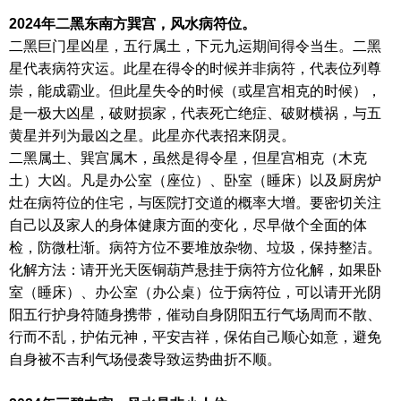
2024年二黑东南方巽宫，风水病符位。
二黑巨门星凶星，五行属土，下元九运期间得令当生。二黑
星代表病符灾运。此星在得令的时候并非病符，代表位列尊
崇，能成霸业。但此星失令的时候（或星宫相克的时候），
是一极大凶星，破财损家，代表死亡绝症、破财横祸，与五
黄星并列为最凶之星。此星亦代表招来阴灵。
二黑属土、巽宫属木，虽然是得令星，但星宫相克（木克
土）大凶。凡是办公室（座位）、卧室（睡床）以及厨房炉
灶在病符位的住宅，与医院打交道的概率大增。要密切关注
自己以及家人的身体健康方面的变化，尽早做个全面的体
检，防微杜渐。病符方位不要堆放杂物、垃圾，保持整洁。
化解方法：请开光天医铜葫芦悬挂于病符方位化解，如果卧
室（睡床）、办公室（办公桌）位于病符位，可以请开光阴
阳五行护身符随身携带，催动自身阴阳五行气场周而不散、
行而不乱，护佑元神，平安吉祥，保佑自己顺心如意，避免
自身被不吉利气场侵袭导致运势曲折不顺。