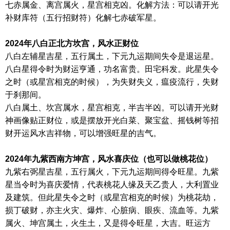
七赤属金、离宫属火，星宫相克凶。化解方法：可以请开光
补财库符（五行招财符）化解七赤破军星。
2024年八白正北方坎宫，风水正财位
八白左辅星吉星，五行属土，下元九运期间失令是退运星。
八白星得令时为财运亨通，功名富贵。田宅科发。此星失令
之时（或星宫相克的时候），为失财失义，瘟疫流行，失财
于刹那间。
八白属土、坎宫属水，星宫相克，半吉半凶。可以请开光财
神画像贴正财位，或是摆放开光白菜、聚宝盆、摇钱树等招
财开运风水吉祥物，可以增强旺星的吉气。
2024年九紫西南方坤宫，风水喜庆位（也可以做桃花位）
九紫右弼星吉星，五行属火，下元九运期间得令旺星。九紫
星当令时为喜庆爱情，代表桃花人缘及天乙贵人，大利置业
及建筑。但此星失令之时（或星宫相克的时候）为桃花劫，
损丁破财，亦主火灾、爆炸、心脏病、眼疾、流血等。九紫
属火、坤宫属土，火生土，又是得令旺星，大吉。旺运方