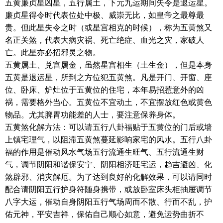
五黄廉贞星凶星，五行属土，下元九运期间失令是退运星。
廉贞星得令时代表位处中极、威崇无比，如皇帝之最尊最
贵。但此星失令之时（或星宫相克的时候），称为五黄煞又
名正关煞，代表大病灾祸、死亡绝症、血光之灾，家破人
亡。此星亦必招邪灵之物。
五黄属土、兑宫属金，虽然星宫相生（土生金），但是本身
五黄是退运星，所到之方位犯五黄煞。凡是开门、开窗、座
位、卧床、炉灶位于五黄位的住宅，本年易招惹意外的凶
祸，需要格外当心。五黄位不宜动土，不宜摆放红色或黄色
物品。尤其脾胃功能差的人士，要注意保养身体。
五黄煞化解方法：可以请五行八卦福贴于五黄位的门后或墙
上镇宅理气，以阻滞五黄煞蔓延影响家宅的风水。五行八卦
福的作用是催动风水气场五行流通生旺气、五行流通生财
气，调节阴阳和谐保安宁、阴阳相济旺宅运，趋吉避凶、化
煞辟邪、消灾解厄。为了达到良好的化解效果，可以请同时
配合请阴阳五行护身符随身携带，或放卧室床头柜抽屉调节
八字大运，催动自身阴阳五行气场周而不散、行而不乱，护
佑元神，平安吉祥，保佑自己顺心如意，避免运势曲折不