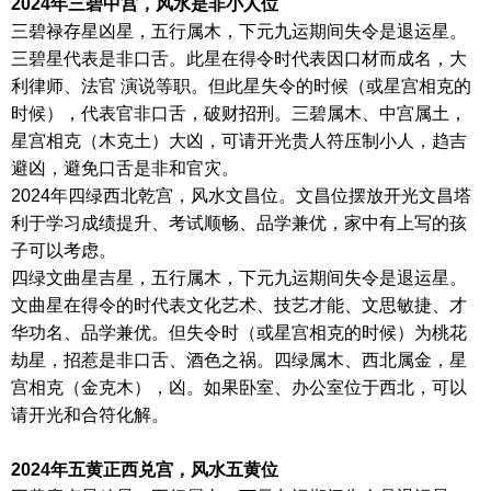
2024年三碧中宫，风水是非小人位
三碧禄存星凶星，五行属木，下元九运期间失令是退运星。
三碧星代表是非口舌。此星在得令时代表因口材而成名，大
利律师、法官 演说等职。但此星失令的时候（或星宫相克的
时候），代表官非口舌，破财招刑。三碧属木、中宫属土，
星宫相克（木克土）大凶，可请开光贵人符压制小人，趋吉
避凶，避免口舌是非和官灾。
2024年四绿西北乾宫，风水文昌位。文昌位摆放开光文昌塔
利于学习成绩提升、考试顺畅、品学兼优，家中有上写的孩
子可以考虑。
四绿文曲星吉星，五行属木，下元九运期间失令是退运星。
文曲星在得令的时代表文化艺术、技艺才能、文思敏捷、才
华功名、品学兼优。但失令时（或星宫相克的时候）为桃花
劫星，招惹是非口舌、酒色之祸。四绿属木、西北属金，星
宫相克（金克木），凶。如果卧室、办公室位于西北，可以
请开光和合符化解。
2024年五黄正西兑宫，风水五黄位