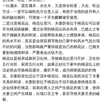
一白属水、震宫属木，水生木，又是得令旺星，大吉。旺运
方法：一是可以催旺此方位贵人运，有助于业绩的提升和人
际的融洽顺利，可摆放一个开光麒麟催官催贵。
二是注意桃花运。桃花位受污、夫妻卧室位于桃花位可以请
开光桃花斩破解。通过合理的桃花位风水布局，已婚人士有
助于婚姻关系的和谐，还能帮助未婚人士摆脱单身。桃花位
的风水不好，其实是会很容易导致自己家中的风水气息出现
不好的问题，当然影响最严重得就是自己的桃花运，已婚夫
妻影响感情和谐，严重者会出轨不忠。
桃花位是厨房或厕所卫生间，导致桃花位受污不好，卫生间
五行水旺、厨房五行火旺，如果正好位于家中的桃花位上的
话必然会导致桃花遇水，糜烂不堪，成为彻彻底底的烂桃
花。夫妻卧室也忌位于流年桃花位。桃花位虽然决定了夫妻
关系的和谐，夫妻卧室位于桃花位不但不能改善情感关系，
还会招来烂桃花，容易在两人之间产生插足的第三者，使得
夫妻之间产生猜疑，出现口舌之争，甚至导致夫妻关系的破
裂。