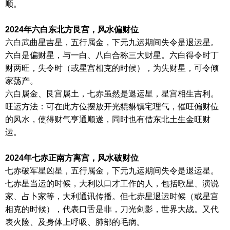
顺。
2024年六白东北方艮宫，风水偏财位
六白武曲星吉星，五行属金，下元九运期间失令是退运星。
六白是偏财星，与一白、八白合称三大财星。六白得令时丁
财两旺，失令时（或星宫相克的时候），为失财星，可令倾
家荡产。
六白属金、艮宫属土，七赤虽然是退运星，星宫相生吉利。
旺运方法：可在此方位摆放开光貔貅镇宅理气，催旺偏财位
的风水，使得财气亨通顺遂，同时也有借东北土生金旺财
运。
2024年七赤正南方离宫，风水破财位
七赤破军星凶星，五行属金，下元九运期间失令是退运星。
七赤星当运的时候，大利以口才工作的人，包括歌星、演说
家、占卜家等，大利通讯传播。但七赤星退运时候（或星宫
相克的时候），代表口舌是非，刀光剑影，世界大战。又代
表火险、及身体上呼吸、肺部的毛病。