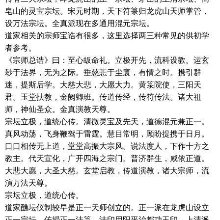
皂山的灵宝宗坛。宋元时期，天下符箓归龙虎山天师掌管，
设万法宗坛。全真派现在多通用混元宗坛。
道家相关的宗师宝诰有很多，这里选择两三种常见的供初学
者参考。
《宗师总诰》曰：至心皈命礼。立极开先，流科设教。运玄
玅于法界，无为之际。垂慈悲于尘寰，有情之时。携引群
迷，提斯后学。大慈大悲，大愿大力。黄箓院使，三阳天
君。玉堂扶教，金阙卿班。传道传经，传符传法。诸大祖
师，神仙圣众。金真演教天尊。
宗坛立极，道统心传。清微灵宝及先天，道德混元兼正一。
真风动荡，飞身鞭驾于雷霆。慧目常明，顾盼提携于日月。
口口相传无上道，堂堂高振大宗风。说法度人，下作十方之
教主。代天宣化，广开四海之宗门。普济群生，咸依正道。
大悲大愿，大圣大慈。玄堂启教，传道演教，诸大宗师，流
演万法天尊。
宗坛立极，道统心传。
道家醮坛仪制较早是正一天师创立的。正一派在龙虎山设立
正一宗坛，传授正一法箓，法印用阳平治都功玉印。上清派