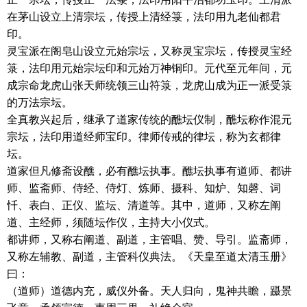
在茅山设立上清宗坛，传授上清经箓，法印用九老仙都君
印。
灵宝派在阁皂山设立元始宗坛，又称灵宝宗坛，传授灵宝经
箓，法印用元始宗坛印和元始万神铜印。元代至元年间，元
成宗命龙虎山张天师统领三山符箓，龙虎山成为正一派受箓
的万法宗坛。
全真教兴起后，继承了道家传统的醮坛仪制，醮坛称作混元
宗坛，法印用道经师宝印。律师传戒的律坛，称为玄都律
坛。
道家但凡修斋设醮，必有醮坛执事。醮坛执事有道师、都讲
师、监斋师、侍经、侍灯、炼师、摄科、知炉、知磬、词
忏、表白、正仪、监坛、清道等。其中，道师，又称左阐
道、主经师，须随坛作仪，主持大小仪式。
都讲师，又称右阐道、副道，主管唱、赞、导引。监斋师，
又称左辅教、副道，主管科仪典法。《天皇至道太清玉册》
曰：
（道师）道德内充，威仪外备。天人归向，鬼神共瞻，蹑景