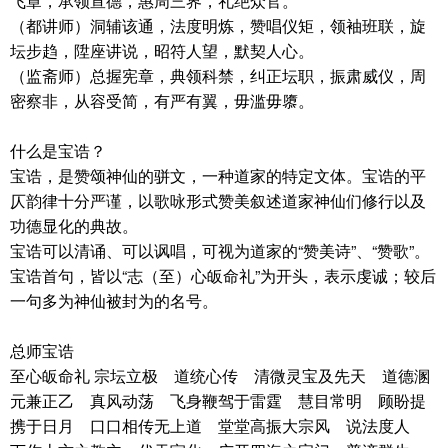
飞章，承领宣德，惠周三界，礼绝众官。
（都讲师）洞辅该通，法度明炼，赞唱仪矩，领袖班联，旋
坛步趋，陞座讲说，昭符人望，默契人心。
（监斋师）总握宪章，典领科禁，纠正坛职，振肃威仪，周
密察非，从容受简，有严有翼，毋滥毋隳。
什么是宝诰？
宝诰，是赞颂神仙的骈文，一种道家的特定文体。宝诰的平
仄韵律十分严谨，以歌咏形式赞美叙述道家神仙们修行以及
功德显化的典故。
宝诰可以清诵、可以讽唱，可视为道家的“赞美诗”、“赞歌”。
宝诰首句，皆以“志（至）心皈命礼”为开头，表示虔诚；较后
一句多为神仙被封为的名号。
总师宝诰
至心皈命礼 宗坛立极 道统心传 清微灵宝及先天 道德溷
元兼正乙 真风动荡 飞身鞭驾于雷霆 慧目常明 顾盼提
携于日月 口口相传无上道 堂堂高振大宗风 说法度人