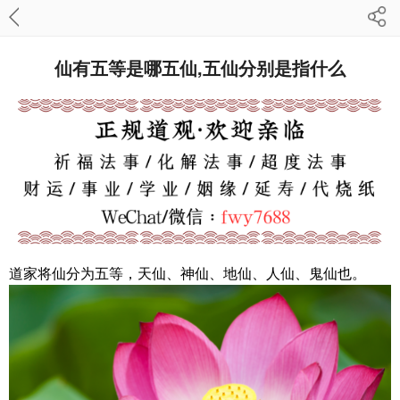
仙有五等是哪五仙,五仙分别是指什么
道家将仙分为五等，天仙、神仙、地仙、人仙、鬼仙也。