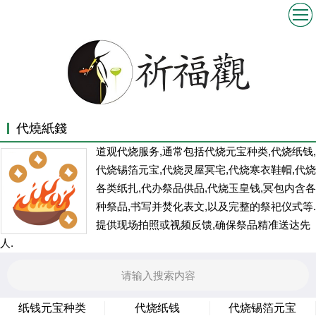
代燒紙錢
道观代烧服务,通常包括代烧元宝种类,代烧纸钱,
代烧锡箔元宝,代烧灵屋冥宅,代烧寒衣鞋帽,代烧
各类纸扎,代办祭品供品,代烧玉皇钱,冥包内含各
种祭品,书写并焚化表文,以及完整的祭祀仪式等.
提供现场拍照或视频反馈,确保祭品精准送达先
人.
纸钱元宝种类
代烧纸钱
代烧锡箔元宝